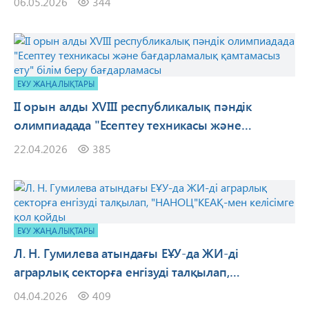
06.05.2026
344
ЕҰУ ЖАҢАЛЫҚТАРЫ
II орын алды XVIII республикалық пәндік
олимпиадада "Есептеу техникасы және
бағдарламалық қамтамасыз ету" білім беру
22.04.2026
385
бағдарламасы
ЕҰУ ЖАҢАЛЫҚТАРЫ
Л. Н. Гумилева атындағы ЕҰУ-да ЖИ-ді
аграрлық секторға енгізуді талқылап,
"НАНОЦ"КЕАҚ-мен келісімге қол қойды
04.04.2026
409