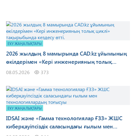
ЕҰУ ЖАҢАЛЫҚТАРЫ
2026 жылдың 8 мамырында CAD.kz ұйымының
өкілдерімен «Кері инженерияның толық
циклі» тақырыбында кездесу өтті.
08.05.2026
373
ЕҰУ ЖАҢАЛЫҚТАРЫ
IDSAI және «Гамма технологиялар ҒЗЗ» ЖШС
киберқауіпсіздік саласындағы ғылым мен
технологиялардың тоғысуы