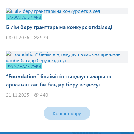
ЕҰУ ЖАҢАЛЫҚТАРЫ
Білім беру гранттарына конкурс өткізіледі
08.01.2026
979
ЕҰУ ЖАҢАЛЫҚТАРЫ
“Foundation” бөлімінің тыңдаушыларына
арналған кәсіби бағдар беру кездесуі
21.11.2025
440
Көбірек көру