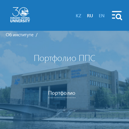
KZ
RU
EN
Об институте
Портфолио ППС
Портфолио