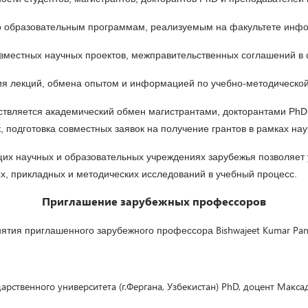
по образовательным программам, реализуемым на факультете инф
вместных научных проектов, межправительственных соглашений в о
ия лекций, обмена опытом и информацией по учебно-методической
ствляется академический обмен магистрантами, докторантами PhD
 подготовка совместных заявок на получение грантов в рамках на
щих научных и образовательных учреждениях зарубежья позволяет 
х, прикладных и методических исследований в учебный процесс.
Приглашение зарубежных профессоров
Bishwajeet Kumar Pa
ятия приглашенного зарубежного профессора
рственного университета (г.Фергана, Узбекистан) PhD, доцент Макса