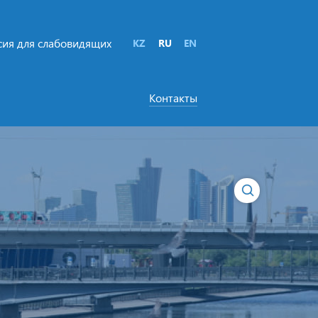
сия для слабовидящих
KZ
RU
EN
Контакты