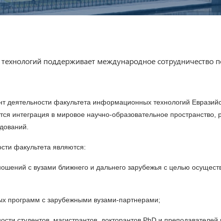
технологий поддерживает международное сотрудничество 
нт деятельности факультета информационных технологий Евразийс
ся интеграция в мировое научно-образовательное пространство, 
дований.
ти факультета являются:
тношений с вузами ближнего и дальнего зарубежья с целью осущес
ных программ с зарубежными вузами-партнерами;
сти студентов, магистрантов, докторантов PhD и преподавателей