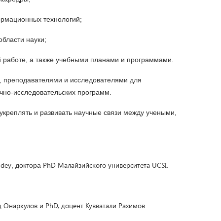
ормационных технологий;
бласти науки;
 работе, а также учебными планами и программами.
, преподавателями и исследователями для
учно-исследовательских программ.
укреплять и развивать научные связи между учеными,
ndey
PhD
Малайзийского университета UCSI
, доктора
.
д Онаркулов и PhD, доцент Кувватали Рахимов